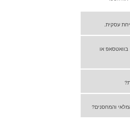
, בוואטסאפ או