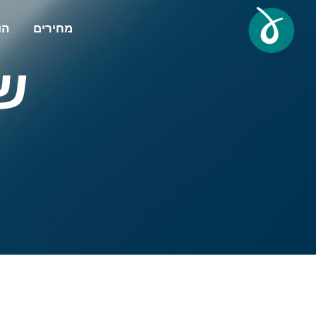
מחירים
הו
ש